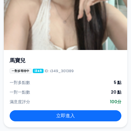
馬寶兒
ID: i349_301389
一對多等待中
i349
一對多點數
5 點
一對一點數
20 點
滿意度評分
100分
立即進入