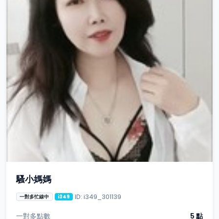
騷小媽媽
ID: i349_301139
一對多忙線中
i349
一對多點數
5 點