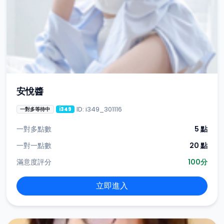
安悅醬
ID: i349_301116
一對多等待中
i349
一對多點數
5 點
一對一點數
20 點
滿意度評分
100分
立即進入