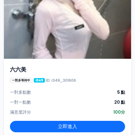
六六美
ID: i349_301606
一對多等待中
i349
一對多點數
5 點
一對一點數
20 點
滿意度評分
100分
立即進入