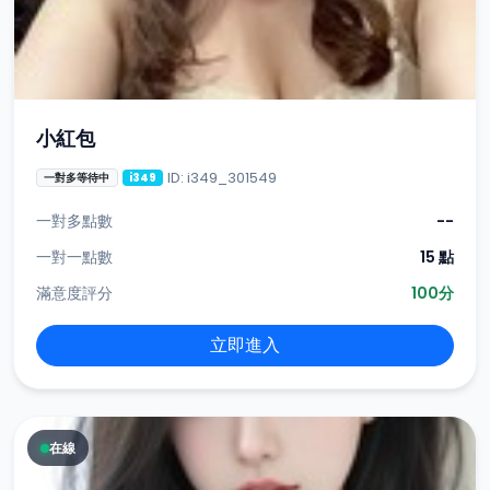
小紅包
ID: i349_301549
一對多等待中
i349
一對多點數
--
一對一點數
15 點
滿意度評分
100分
立即進入
在線