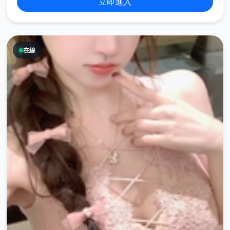
立即進入
在線