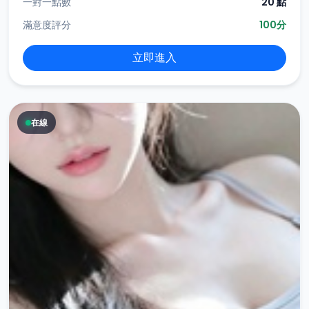
一對一點數
20 點
滿意度評分
100分
立即進入
在線