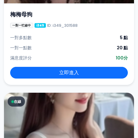
梅梅母狗
ID: i349_301588
一對一忙線中
i349
一對多點數
5 點
一對一點數
20 點
滿意度評分
100分
立即進入
在線