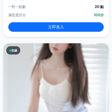
一對一點數
20 點
滿意度評分
100分
立即進入
在線