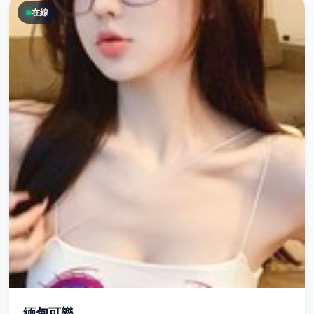
在線
緬甸可樂