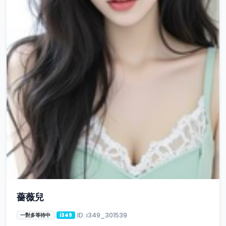
薔薇兒
ID: i349_301539
一對多等待中
i349