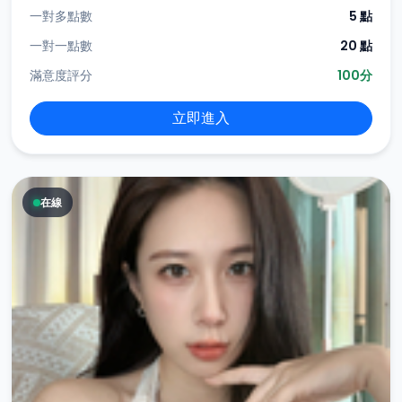
一對多點數
5 點
一對一點數
20 點
滿意度評分
100分
立即進入
在線