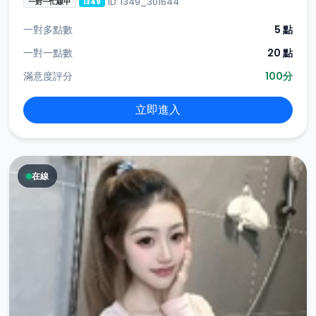
ID: i349_301644
一對一忙線中
i349
一對多點數
5 點
一對一點數
20 點
滿意度評分
100分
立即進入
在線